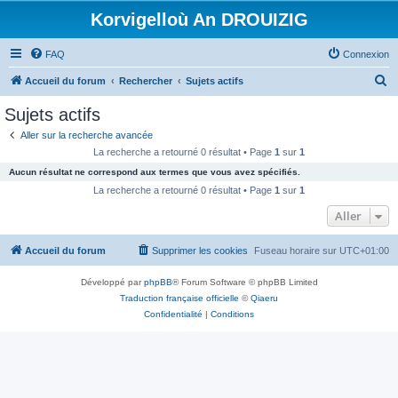
Korvigelloù An DROUIZIG
FAQ
Connexion
R
Accueil du forum
Rechercher
Sujets actifs
e
Sujets actifs
c
Aller sur la recherche avancée
h
La recherche a retourné 0 résultat • Page
1
sur
1
e
Aucun résultat ne correspond aux termes que vous avez spécifiés.
r
La recherche a retourné 0 résultat • Page
1
sur
1
c
Aller
h
Accueil du forum
Supprimer les cookies
Fuseau horaire sur
UTC+01:00
e
r
Développé par
phpBB
® Forum Software © phpBB Limited
Traduction française officielle
©
Qiaeru
Confidentialité
|
Conditions