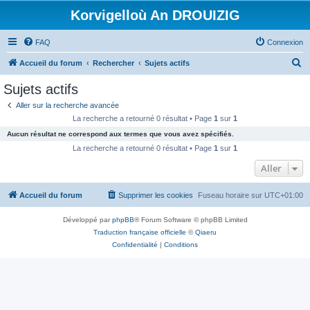
Korvigelloù An DROUIZIG
FAQ
Connexion
R
Accueil du forum
Rechercher
Sujets actifs
e
Sujets actifs
c
Aller sur la recherche avancée
h
La recherche a retourné 0 résultat • Page
1
sur
1
e
Aucun résultat ne correspond aux termes que vous avez spécifiés.
r
La recherche a retourné 0 résultat • Page
1
sur
1
c
Aller
h
Accueil du forum
Supprimer les cookies
Fuseau horaire sur
UTC+01:00
e
r
Développé par
phpBB
® Forum Software © phpBB Limited
Traduction française officielle
©
Qiaeru
Confidentialité
|
Conditions