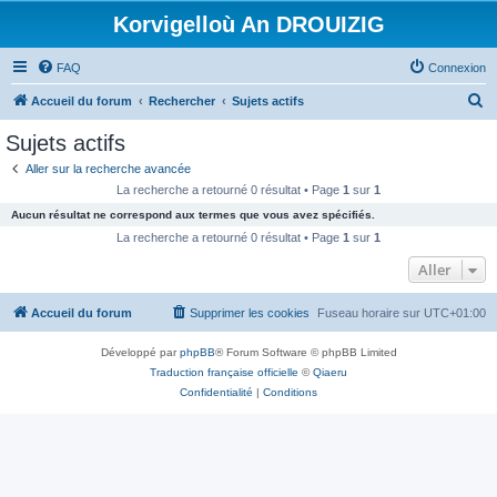
Korvigelloù An DROUIZIG
FAQ
Connexion
R
Accueil du forum
Rechercher
Sujets actifs
e
Sujets actifs
c
Aller sur la recherche avancée
h
La recherche a retourné 0 résultat • Page
1
sur
1
e
Aucun résultat ne correspond aux termes que vous avez spécifiés.
r
La recherche a retourné 0 résultat • Page
1
sur
1
c
Aller
h
Accueil du forum
Supprimer les cookies
Fuseau horaire sur
UTC+01:00
e
r
Développé par
phpBB
® Forum Software © phpBB Limited
Traduction française officielle
©
Qiaeru
Confidentialité
|
Conditions