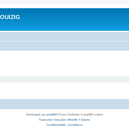
ROUIZIG
Développé par
phpBB
® Forum Software © phpBB Limited
Traduction française officielle
©
Qiaeru
Confidentialité
|
Conditions