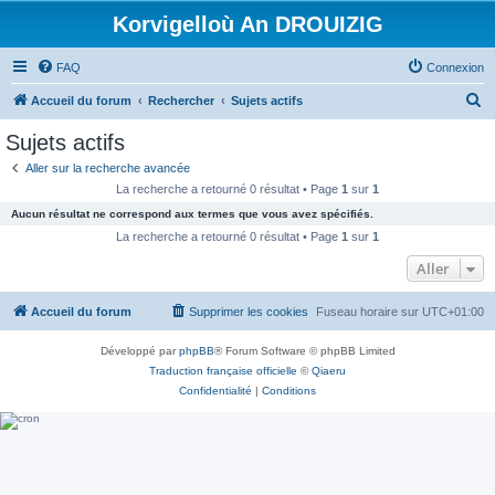
Korvigelloù An DROUIZIG
FAQ
Connexion
R
Accueil du forum
Rechercher
Sujets actifs
e
Sujets actifs
c
Aller sur la recherche avancée
h
La recherche a retourné 0 résultat • Page
1
sur
1
e
Aucun résultat ne correspond aux termes que vous avez spécifiés.
r
La recherche a retourné 0 résultat • Page
1
sur
1
c
Aller
h
Accueil du forum
Supprimer les cookies
Fuseau horaire sur
UTC+01:00
e
r
Développé par
phpBB
® Forum Software © phpBB Limited
Traduction française officielle
©
Qiaeru
Confidentialité
|
Conditions