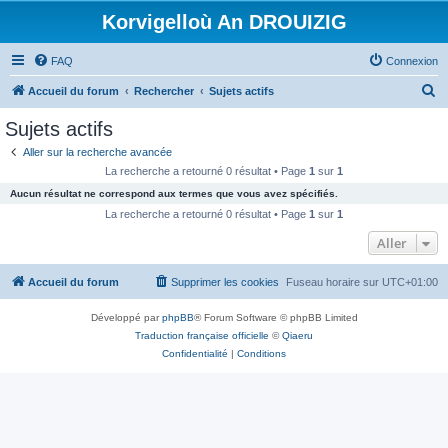
Korvigelloù An DROUIZIG
FAQ
Connexion
R
Accueil du forum
Rechercher
Sujets actifs
e
Sujets actifs
c
Aller sur la recherche avancée
h
La recherche a retourné 0 résultat • Page
1
sur
1
e
Aucun résultat ne correspond aux termes que vous avez spécifiés.
r
La recherche a retourné 0 résultat • Page
1
sur
1
c
Aller
h
Accueil du forum
Supprimer les cookies
Fuseau horaire sur
UTC+01:00
e
r
Développé par
phpBB
® Forum Software © phpBB Limited
Traduction française officielle
©
Qiaeru
Confidentialité
|
Conditions