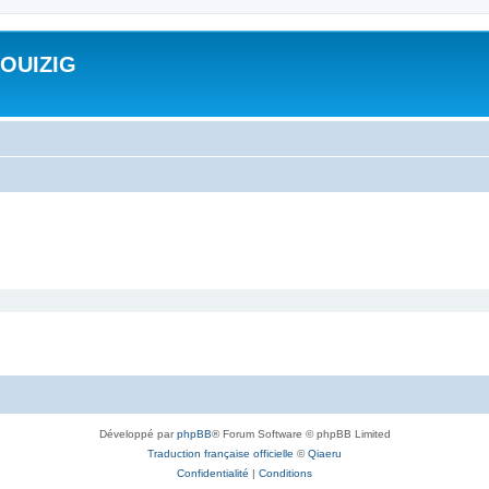
ROUIZIG
Développé par
phpBB
® Forum Software © phpBB Limited
Traduction française officielle
©
Qiaeru
Confidentialité
|
Conditions