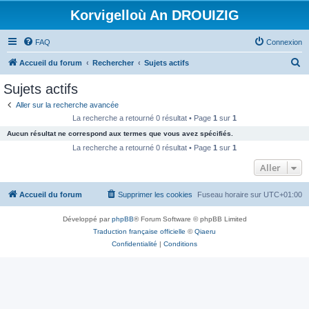
Korvigelloù An DROUIZIG
FAQ
Connexion
R
Accueil du forum
Rechercher
Sujets actifs
e
Sujets actifs
c
Aller sur la recherche avancée
h
La recherche a retourné 0 résultat • Page
1
sur
1
e
Aucun résultat ne correspond aux termes que vous avez spécifiés.
r
La recherche a retourné 0 résultat • Page
1
sur
1
c
Aller
h
Accueil du forum
Supprimer les cookies
Fuseau horaire sur
UTC+01:00
e
r
Développé par
phpBB
® Forum Software © phpBB Limited
Traduction française officielle
©
Qiaeru
Confidentialité
|
Conditions