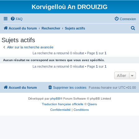
Korvigelloù An DROUIZIG
FAQ
Connexion
R
Accueil du forum
Rechercher
Sujets actifs
e
Sujets actifs
c
Aller sur la recherche avancée
h
La recherche a retourné 0 résultat • Page
1
sur
1
e
Aucun résultat ne correspond aux termes que vous avez spécifiés.
r
La recherche a retourné 0 résultat • Page
1
sur
1
c
Aller
h
Accueil du forum
Supprimer les cookies
Fuseau horaire sur
UTC+01:00
e
r
Développé par
phpBB
® Forum Software © phpBB Limited
Traduction française officielle
©
Qiaeru
Confidentialité
|
Conditions