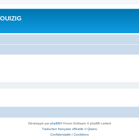
ROUIZIG
Développé par
phpBB
® Forum Software © phpBB Limited
Traduction française officielle
©
Qiaeru
Confidentialité
|
Conditions