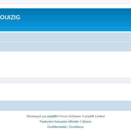
ROUIZIG
Développé par
phpBB
® Forum Software © phpBB Limited
Traduction française officielle
©
Qiaeru
Confidentialité
|
Conditions