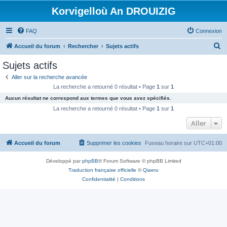
Korvigelloù An DROUIZIG
FAQ
Connexion
R
Accueil du forum
Rechercher
Sujets actifs
e
Sujets actifs
c
Aller sur la recherche avancée
h
La recherche a retourné 0 résultat • Page
1
sur
1
e
Aucun résultat ne correspond aux termes que vous avez spécifiés.
r
La recherche a retourné 0 résultat • Page
1
sur
1
c
Aller
h
Accueil du forum
Supprimer les cookies
Fuseau horaire sur
UTC+01:00
e
r
Développé par
phpBB
® Forum Software © phpBB Limited
Traduction française officielle
©
Qiaeru
Confidentialité
|
Conditions