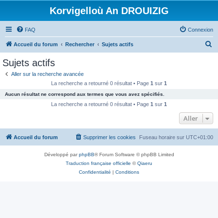
Korvigelloù An DROUIZIG
FAQ
Connexion
R
Accueil du forum
Rechercher
Sujets actifs
e
Sujets actifs
c
Aller sur la recherche avancée
h
La recherche a retourné 0 résultat • Page
1
sur
1
e
Aucun résultat ne correspond aux termes que vous avez spécifiés.
r
La recherche a retourné 0 résultat • Page
1
sur
1
c
Aller
h
Accueil du forum
Supprimer les cookies
Fuseau horaire sur
UTC+01:00
e
r
Développé par
phpBB
® Forum Software © phpBB Limited
Traduction française officielle
©
Qiaeru
Confidentialité
|
Conditions