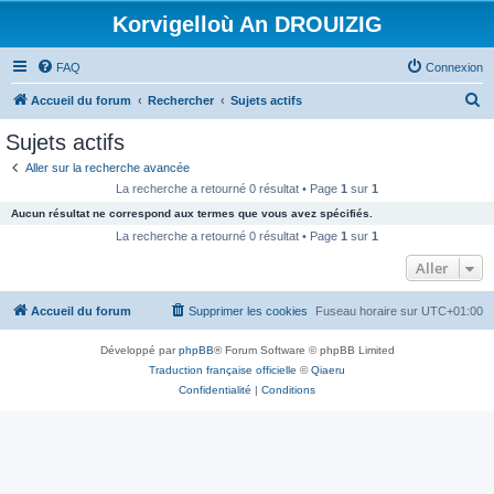
Korvigelloù An DROUIZIG
FAQ
Connexion
R
Accueil du forum
Rechercher
Sujets actifs
e
Sujets actifs
c
Aller sur la recherche avancée
h
La recherche a retourné 0 résultat • Page
1
sur
1
e
Aucun résultat ne correspond aux termes que vous avez spécifiés.
r
La recherche a retourné 0 résultat • Page
1
sur
1
c
Aller
h
Accueil du forum
Supprimer les cookies
Fuseau horaire sur
UTC+01:00
e
r
Développé par
phpBB
® Forum Software © phpBB Limited
Traduction française officielle
©
Qiaeru
Confidentialité
|
Conditions