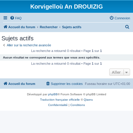
Korvigelloù An DROUIZIG
FAQ
Connexion
R
Accueil du forum
Rechercher
Sujets actifs
e
Sujets actifs
c
Aller sur la recherche avancée
h
La recherche a retourné 0 résultat • Page
1
sur
1
e
Aucun résultat ne correspond aux termes que vous avez spécifiés.
r
La recherche a retourné 0 résultat • Page
1
sur
1
c
Aller
h
Accueil du forum
Supprimer les cookies
Fuseau horaire sur
UTC+01:00
e
r
Développé par
phpBB
® Forum Software © phpBB Limited
Traduction française officielle
©
Qiaeru
Confidentialité
|
Conditions