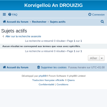
Korvigelloù An DROUIZIG
FAQ
Connexion
R
Accueil du forum
Rechercher
Sujets actifs
e
Sujets actifs
c
Aller sur la recherche avancée
h
La recherche a retourné 0 résultat • Page
1
sur
1
e
Aucun résultat ne correspond aux termes que vous avez spécifiés.
r
La recherche a retourné 0 résultat • Page
1
sur
1
c
Aller
h
Accueil du forum
Supprimer les cookies
Fuseau horaire sur
UTC+01:00
e
r
Développé par
phpBB
® Forum Software © phpBB Limited
Traduction française officielle
©
Qiaeru
Confidentialité
|
Conditions