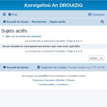
Korvigelloù An DROUIZIG
FAQ
Connexion
R
Accueil du forum
Rechercher
Sujets actifs
e
Sujets actifs
c
Aller sur la recherche avancée
h
La recherche a retourné 0 résultat • Page
1
sur
1
e
Aucun résultat ne correspond aux termes que vous avez spécifiés.
r
La recherche a retourné 0 résultat • Page
1
sur
1
c
Aller
h
Accueil du forum
Supprimer les cookies
Fuseau horaire sur
UTC+01:00
e
r
Développé par
phpBB
® Forum Software © phpBB Limited
Traduction française officielle
©
Qiaeru
Confidentialité
|
Conditions