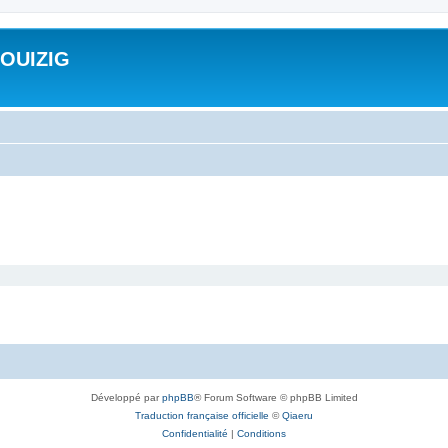
ROUIZIG
Développé par
phpBB
® Forum Software © phpBB Limited
Traduction française officielle
©
Qiaeru
Confidentialité
|
Conditions