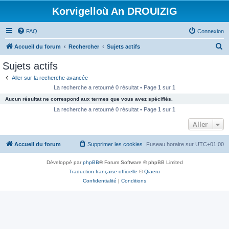
Korvigelloù An DROUIZIG
FAQ
Connexion
R
Accueil du forum
Rechercher
Sujets actifs
e
Sujets actifs
c
Aller sur la recherche avancée
h
La recherche a retourné 0 résultat • Page
1
sur
1
e
Aucun résultat ne correspond aux termes que vous avez spécifiés.
r
La recherche a retourné 0 résultat • Page
1
sur
1
c
Aller
h
Accueil du forum
Supprimer les cookies
Fuseau horaire sur
UTC+01:00
e
r
Développé par
phpBB
® Forum Software © phpBB Limited
Traduction française officielle
©
Qiaeru
Confidentialité
|
Conditions