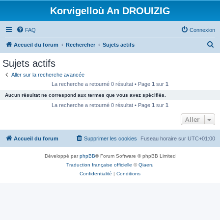
Korvigelloù An DROUIZIG
FAQ
Connexion
R
Accueil du forum
Rechercher
Sujets actifs
e
Sujets actifs
c
Aller sur la recherche avancée
h
La recherche a retourné 0 résultat • Page
1
sur
1
e
Aucun résultat ne correspond aux termes que vous avez spécifiés.
r
La recherche a retourné 0 résultat • Page
1
sur
1
c
Aller
h
Accueil du forum
Supprimer les cookies
Fuseau horaire sur
UTC+01:00
e
r
Développé par
phpBB
® Forum Software © phpBB Limited
Traduction française officielle
©
Qiaeru
Confidentialité
|
Conditions