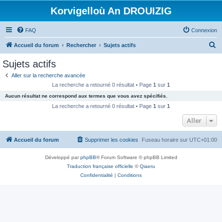
Korvigelloù An DROUIZIG
FAQ
Connexion
R
Accueil du forum
Rechercher
Sujets actifs
e
Sujets actifs
c
Aller sur la recherche avancée
h
La recherche a retourné 0 résultat • Page
1
sur
1
e
Aucun résultat ne correspond aux termes que vous avez spécifiés.
r
La recherche a retourné 0 résultat • Page
1
sur
1
c
Aller
h
Accueil du forum
Supprimer les cookies
Fuseau horaire sur
UTC+01:00
e
r
Développé par
phpBB
® Forum Software © phpBB Limited
Traduction française officielle
©
Qiaeru
Confidentialité
|
Conditions