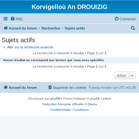
Korvigelloù An DROUIZIG
FAQ
Connexion
R
Accueil du forum
Rechercher
Sujets actifs
e
Sujets actifs
c
Aller sur la recherche avancée
h
La recherche a retourné 0 résultat • Page
1
sur
1
e
Aucun résultat ne correspond aux termes que vous avez spécifiés.
r
La recherche a retourné 0 résultat • Page
1
sur
1
c
Aller
h
Accueil du forum
Supprimer les cookies
Fuseau horaire sur
UTC+01:00
e
r
Développé par
phpBB
® Forum Software © phpBB Limited
Traduction française officielle
©
Qiaeru
Confidentialité
|
Conditions