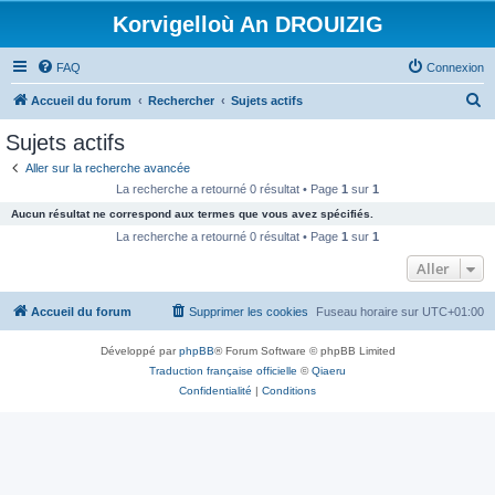
Korvigelloù An DROUIZIG
FAQ
Connexion
R
Accueil du forum
Rechercher
Sujets actifs
e
Sujets actifs
c
Aller sur la recherche avancée
h
La recherche a retourné 0 résultat • Page
1
sur
1
e
Aucun résultat ne correspond aux termes que vous avez spécifiés.
r
La recherche a retourné 0 résultat • Page
1
sur
1
c
Aller
h
Accueil du forum
Supprimer les cookies
Fuseau horaire sur
UTC+01:00
e
r
Développé par
phpBB
® Forum Software © phpBB Limited
Traduction française officielle
©
Qiaeru
Confidentialité
|
Conditions