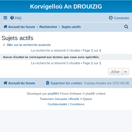
Korvigelloù An DROUIZIG
FAQ
Connexion
R
Accueil du forum
Rechercher
Sujets actifs
e
Sujets actifs
c
Aller sur la recherche avancée
h
La recherche a retourné 0 résultat • Page
1
sur
1
e
Aucun résultat ne correspond aux termes que vous avez spécifiés.
r
La recherche a retourné 0 résultat • Page
1
sur
1
c
Aller
h
Accueil du forum
Supprimer les cookies
Fuseau horaire sur
UTC+01:00
e
r
Développé par
phpBB
® Forum Software © phpBB Limited
Traduction française officielle
©
Qiaeru
Confidentialité
|
Conditions