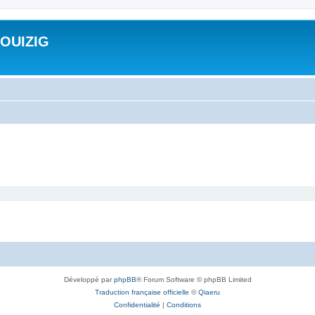
ROUIZIG
Développé par
phpBB
® Forum Software © phpBB Limited
Traduction française officielle
©
Qiaeru
Confidentialité
|
Conditions