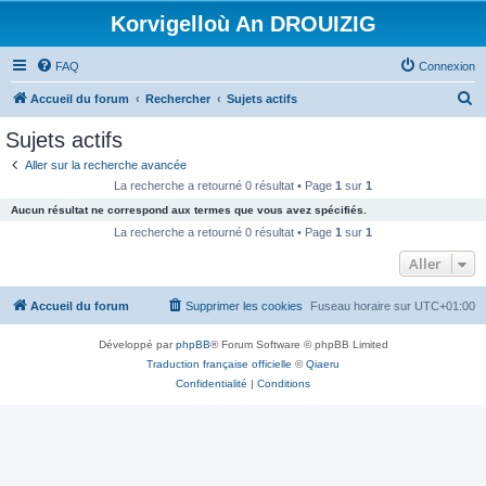
Korvigelloù An DROUIZIG
FAQ
Connexion
R
Accueil du forum
Rechercher
Sujets actifs
e
Sujets actifs
c
Aller sur la recherche avancée
h
La recherche a retourné 0 résultat • Page
1
sur
1
e
Aucun résultat ne correspond aux termes que vous avez spécifiés.
r
La recherche a retourné 0 résultat • Page
1
sur
1
c
Aller
h
Accueil du forum
Supprimer les cookies
Fuseau horaire sur
UTC+01:00
e
r
Développé par
phpBB
® Forum Software © phpBB Limited
Traduction française officielle
©
Qiaeru
Confidentialité
|
Conditions