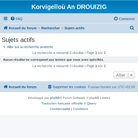
Korvigelloù An DROUIZIG
FAQ
Connexion
R
Accueil du forum
Rechercher
Sujets actifs
e
Sujets actifs
c
Aller sur la recherche avancée
h
La recherche a retourné 0 résultat • Page
1
sur
1
e
Aucun résultat ne correspond aux termes que vous avez spécifiés.
r
La recherche a retourné 0 résultat • Page
1
sur
1
c
Aller
h
Accueil du forum
Supprimer les cookies
Fuseau horaire sur
UTC+01:00
e
r
Développé par
phpBB
® Forum Software © phpBB Limited
Traduction française officielle
©
Qiaeru
Confidentialité
|
Conditions