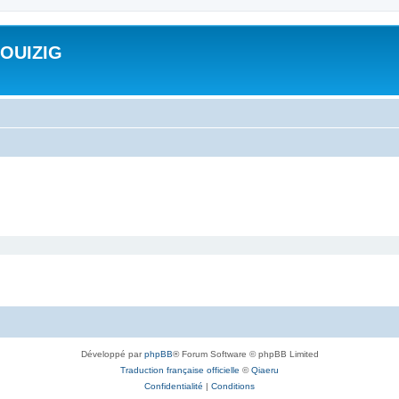
ROUIZIG
Développé par
phpBB
® Forum Software © phpBB Limited
Traduction française officielle
©
Qiaeru
Confidentialité
|
Conditions