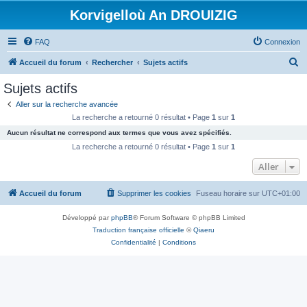
Korvigelloù An DROUIZIG
FAQ
Connexion
R
Accueil du forum
Rechercher
Sujets actifs
e
Sujets actifs
c
Aller sur la recherche avancée
h
La recherche a retourné 0 résultat • Page
1
sur
1
e
Aucun résultat ne correspond aux termes que vous avez spécifiés.
r
La recherche a retourné 0 résultat • Page
1
sur
1
c
Aller
h
Accueil du forum
Supprimer les cookies
Fuseau horaire sur
UTC+01:00
e
r
Développé par
phpBB
® Forum Software © phpBB Limited
Traduction française officielle
©
Qiaeru
Confidentialité
|
Conditions