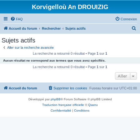
Korvigelloù An DROUIZIG
FAQ
Connexion
R
Accueil du forum
Rechercher
Sujets actifs
e
Sujets actifs
c
Aller sur la recherche avancée
h
La recherche a retourné 0 résultat • Page
1
sur
1
e
Aucun résultat ne correspond aux termes que vous avez spécifiés.
r
La recherche a retourné 0 résultat • Page
1
sur
1
c
Aller
h
Accueil du forum
Supprimer les cookies
Fuseau horaire sur
UTC+01:00
e
r
Développé par
phpBB
® Forum Software © phpBB Limited
Traduction française officielle
©
Qiaeru
Confidentialité
|
Conditions