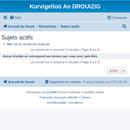
Korvigelloù An DROUIZIG
FAQ
Connexion
R
Accueil du forum
Rechercher
Sujets actifs
e
Sujets actifs
c
Aller sur la recherche avancée
h
La recherche a retourné 0 résultat • Page
1
sur
1
e
Aucun résultat ne correspond aux termes que vous avez spécifiés.
r
La recherche a retourné 0 résultat • Page
1
sur
1
c
Aller
h
Accueil du forum
Supprimer les cookies
Fuseau horaire sur
UTC+01:00
e
r
Développé par
phpBB
® Forum Software © phpBB Limited
Traduction française officielle
©
Qiaeru
Confidentialité
|
Conditions