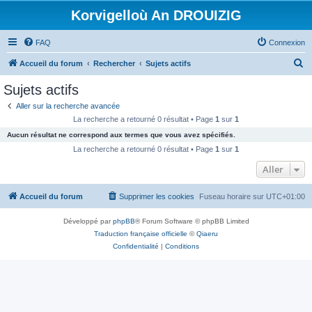
Korvigelloù An DROUIZIG
FAQ
Connexion
R
Accueil du forum
Rechercher
Sujets actifs
e
Sujets actifs
c
Aller sur la recherche avancée
h
La recherche a retourné 0 résultat • Page
1
sur
1
e
Aucun résultat ne correspond aux termes que vous avez spécifiés.
r
La recherche a retourné 0 résultat • Page
1
sur
1
c
Aller
h
Accueil du forum
Supprimer les cookies
Fuseau horaire sur
UTC+01:00
e
r
Développé par
phpBB
® Forum Software © phpBB Limited
Traduction française officielle
©
Qiaeru
Confidentialité
|
Conditions