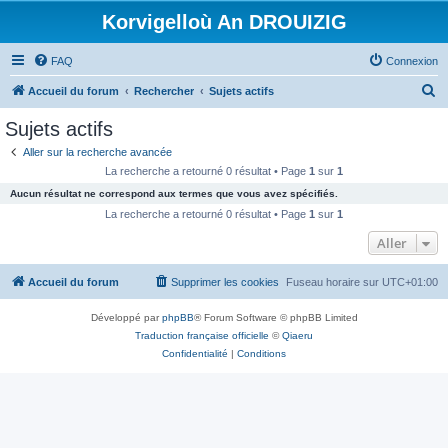
Korvigelloù An DROUIZIG
FAQ
Connexion
R
Accueil du forum
Rechercher
Sujets actifs
e
Sujets actifs
c
Aller sur la recherche avancée
h
La recherche a retourné 0 résultat • Page
1
sur
1
e
Aucun résultat ne correspond aux termes que vous avez spécifiés.
r
La recherche a retourné 0 résultat • Page
1
sur
1
c
Aller
h
Accueil du forum
Supprimer les cookies
Fuseau horaire sur
UTC+01:00
e
r
Développé par
phpBB
® Forum Software © phpBB Limited
Traduction française officielle
©
Qiaeru
Confidentialité
|
Conditions