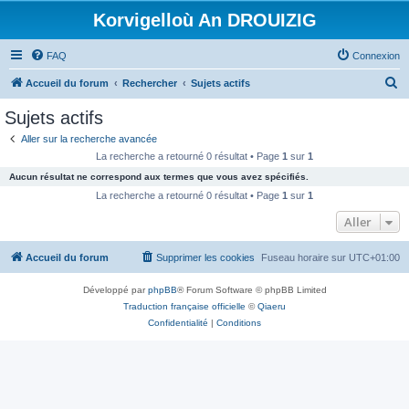
Korvigelloù An DROUIZIG
FAQ
Connexion
R
Accueil du forum
Rechercher
Sujets actifs
e
Sujets actifs
c
Aller sur la recherche avancée
h
La recherche a retourné 0 résultat • Page
1
sur
1
e
Aucun résultat ne correspond aux termes que vous avez spécifiés.
r
La recherche a retourné 0 résultat • Page
1
sur
1
c
Aller
h
Accueil du forum
Supprimer les cookies
Fuseau horaire sur
UTC+01:00
e
r
Développé par
phpBB
® Forum Software © phpBB Limited
Traduction française officielle
©
Qiaeru
Confidentialité
|
Conditions