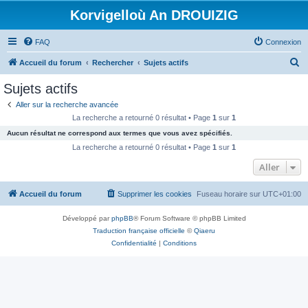
Korvigelloù An DROUIZIG
FAQ
Connexion
R
Accueil du forum
Rechercher
Sujets actifs
e
Sujets actifs
c
Aller sur la recherche avancée
h
La recherche a retourné 0 résultat • Page
1
sur
1
e
Aucun résultat ne correspond aux termes que vous avez spécifiés.
r
La recherche a retourné 0 résultat • Page
1
sur
1
c
Aller
h
Accueil du forum
Supprimer les cookies
Fuseau horaire sur
UTC+01:00
e
r
Développé par
phpBB
® Forum Software © phpBB Limited
Traduction française officielle
©
Qiaeru
Confidentialité
|
Conditions