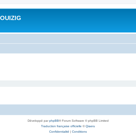
ROUIZIG
Développé par
phpBB
® Forum Software © phpBB Limited
Traduction française officielle
©
Qiaeru
Confidentialité
|
Conditions