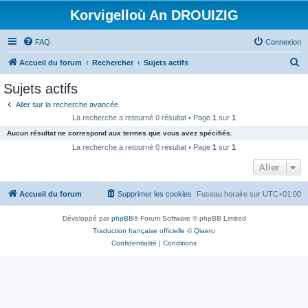
Korvigelloù An DROUIZIG
FAQ
Connexion
R
Accueil du forum
Rechercher
Sujets actifs
e
Sujets actifs
c
Aller sur la recherche avancée
h
La recherche a retourné 0 résultat • Page
1
sur
1
e
Aucun résultat ne correspond aux termes que vous avez spécifiés.
r
La recherche a retourné 0 résultat • Page
1
sur
1
c
Aller
h
Accueil du forum
Supprimer les cookies
Fuseau horaire sur
UTC+01:00
e
r
Développé par
phpBB
® Forum Software © phpBB Limited
Traduction française officielle
©
Qiaeru
Confidentialité
|
Conditions