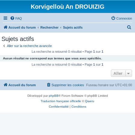
Korvigelloù An DROUIZIG
FAQ
Connexion
R
Accueil du forum
Rechercher
Sujets actifs
e
Sujets actifs
c
Aller sur la recherche avancée
h
La recherche a retourné 0 résultat • Page
1
sur
1
e
Aucun résultat ne correspond aux termes que vous avez spécifiés.
r
La recherche a retourné 0 résultat • Page
1
sur
1
c
Aller
h
Accueil du forum
Supprimer les cookies
Fuseau horaire sur
UTC+01:00
e
r
Développé par
phpBB
® Forum Software © phpBB Limited
Traduction française officielle
©
Qiaeru
Confidentialité
|
Conditions