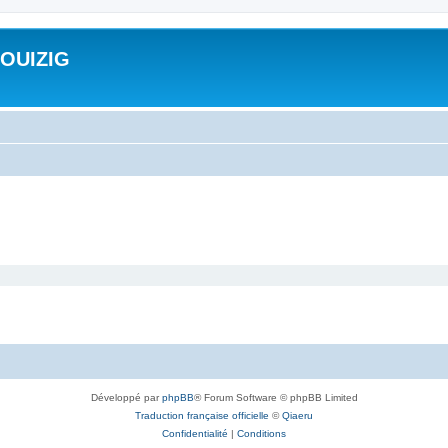
ROUIZIG
Développé par
phpBB
® Forum Software © phpBB Limited
Traduction française officielle
©
Qiaeru
Confidentialité
|
Conditions