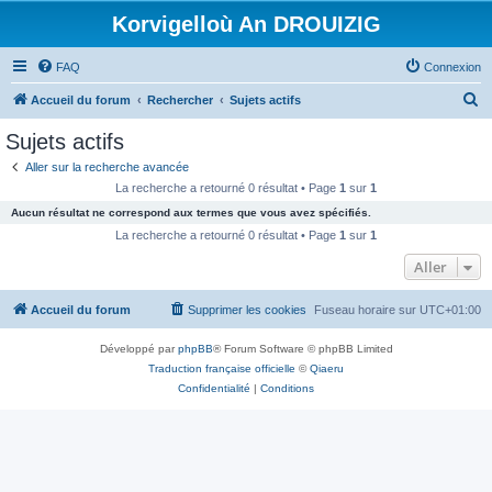
Korvigelloù An DROUIZIG
FAQ
Connexion
R
Accueil du forum
Rechercher
Sujets actifs
e
Sujets actifs
c
Aller sur la recherche avancée
h
La recherche a retourné 0 résultat • Page
1
sur
1
e
Aucun résultat ne correspond aux termes que vous avez spécifiés.
r
La recherche a retourné 0 résultat • Page
1
sur
1
c
Aller
h
Accueil du forum
Supprimer les cookies
Fuseau horaire sur
UTC+01:00
e
r
Développé par
phpBB
® Forum Software © phpBB Limited
Traduction française officielle
©
Qiaeru
Confidentialité
|
Conditions