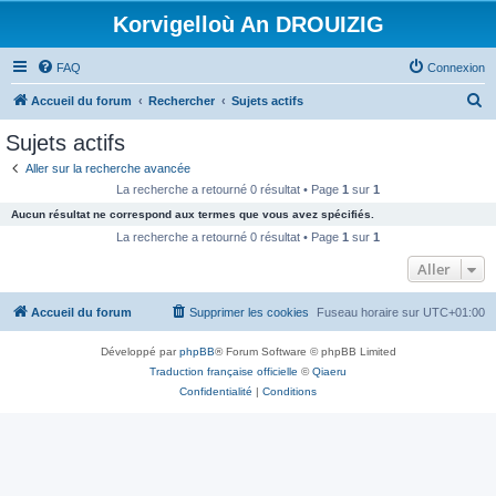
Korvigelloù An DROUIZIG
FAQ
Connexion
R
Accueil du forum
Rechercher
Sujets actifs
e
Sujets actifs
c
Aller sur la recherche avancée
h
La recherche a retourné 0 résultat • Page
1
sur
1
e
Aucun résultat ne correspond aux termes que vous avez spécifiés.
r
La recherche a retourné 0 résultat • Page
1
sur
1
c
Aller
h
Accueil du forum
Supprimer les cookies
Fuseau horaire sur
UTC+01:00
e
r
Développé par
phpBB
® Forum Software © phpBB Limited
Traduction française officielle
©
Qiaeru
Confidentialité
|
Conditions