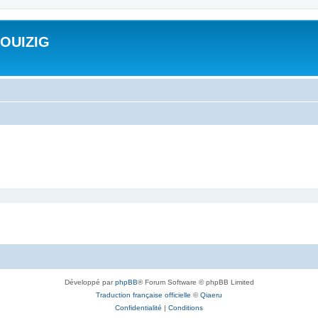
ROUIZIG
Développé par
phpBB
® Forum Software © phpBB Limited
Traduction française officielle
©
Qiaeru
Confidentialité
|
Conditions