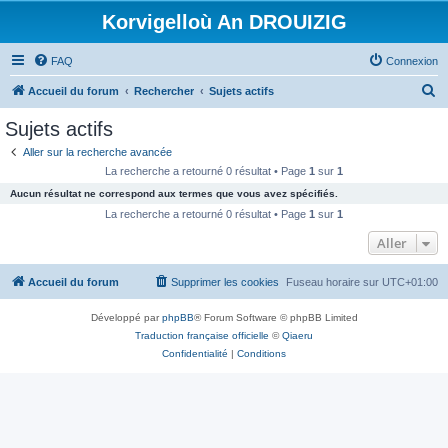
Korvigelloù An DROUIZIG
FAQ
Connexion
R
Accueil du forum
Rechercher
Sujets actifs
e
Sujets actifs
c
Aller sur la recherche avancée
h
La recherche a retourné 0 résultat • Page
1
sur
1
e
Aucun résultat ne correspond aux termes que vous avez spécifiés.
r
La recherche a retourné 0 résultat • Page
1
sur
1
c
Aller
h
Accueil du forum
Supprimer les cookies
Fuseau horaire sur
UTC+01:00
e
r
Développé par
phpBB
® Forum Software © phpBB Limited
Traduction française officielle
©
Qiaeru
Confidentialité
|
Conditions