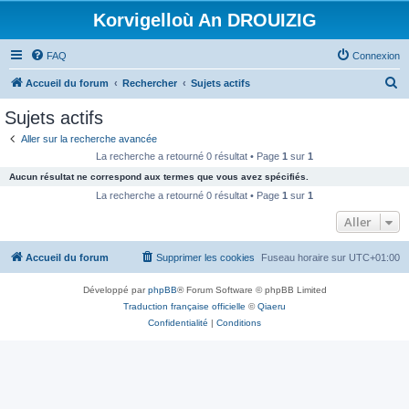
Korvigelloù An DROUIZIG
FAQ
Connexion
R
Accueil du forum
Rechercher
Sujets actifs
e
Sujets actifs
c
Aller sur la recherche avancée
h
La recherche a retourné 0 résultat • Page
1
sur
1
e
Aucun résultat ne correspond aux termes que vous avez spécifiés.
r
La recherche a retourné 0 résultat • Page
1
sur
1
c
Aller
h
Accueil du forum
Supprimer les cookies
Fuseau horaire sur
UTC+01:00
e
r
Développé par
phpBB
® Forum Software © phpBB Limited
Traduction française officielle
©
Qiaeru
Confidentialité
|
Conditions