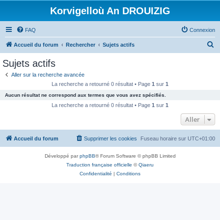
Korvigelloù An DROUIZIG
FAQ
Connexion
R
Accueil du forum
Rechercher
Sujets actifs
e
Sujets actifs
c
Aller sur la recherche avancée
h
La recherche a retourné 0 résultat • Page
1
sur
1
e
Aucun résultat ne correspond aux termes que vous avez spécifiés.
r
La recherche a retourné 0 résultat • Page
1
sur
1
c
Aller
h
Accueil du forum
Supprimer les cookies
Fuseau horaire sur
UTC+01:00
e
r
Développé par
phpBB
® Forum Software © phpBB Limited
Traduction française officielle
©
Qiaeru
Confidentialité
|
Conditions