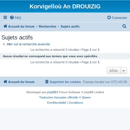
Korvigelloù An DROUIZIG
FAQ
Connexion
R
Accueil du forum
Rechercher
Sujets actifs
e
Sujets actifs
c
Aller sur la recherche avancée
h
La recherche a retourné 0 résultat • Page
1
sur
1
e
Aucun résultat ne correspond aux termes que vous avez spécifiés.
r
La recherche a retourné 0 résultat • Page
1
sur
1
c
Aller
h
Accueil du forum
Supprimer les cookies
Fuseau horaire sur
UTC+01:00
e
r
Développé par
phpBB
® Forum Software © phpBB Limited
Traduction française officielle
©
Qiaeru
Confidentialité
|
Conditions