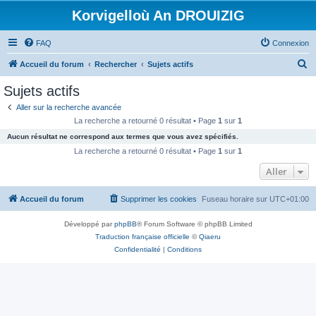
Korvigelloù An DROUIZIG
FAQ
Connexion
R
Accueil du forum
Rechercher
Sujets actifs
e
Sujets actifs
c
Aller sur la recherche avancée
h
La recherche a retourné 0 résultat • Page
1
sur
1
e
Aucun résultat ne correspond aux termes que vous avez spécifiés.
r
La recherche a retourné 0 résultat • Page
1
sur
1
c
Aller
h
Accueil du forum
Supprimer les cookies
Fuseau horaire sur
UTC+01:00
e
r
Développé par
phpBB
® Forum Software © phpBB Limited
Traduction française officielle
©
Qiaeru
Confidentialité
|
Conditions