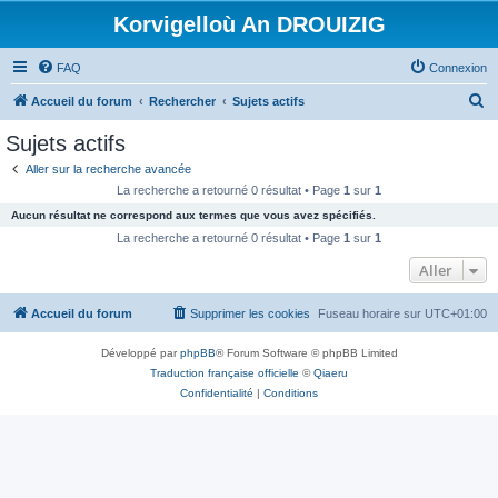
Korvigelloù An DROUIZIG
FAQ
Connexion
R
Accueil du forum
Rechercher
Sujets actifs
e
Sujets actifs
c
Aller sur la recherche avancée
h
La recherche a retourné 0 résultat • Page
1
sur
1
e
Aucun résultat ne correspond aux termes que vous avez spécifiés.
r
La recherche a retourné 0 résultat • Page
1
sur
1
c
Aller
h
Accueil du forum
Supprimer les cookies
Fuseau horaire sur
UTC+01:00
e
r
Développé par
phpBB
® Forum Software © phpBB Limited
Traduction française officielle
©
Qiaeru
Confidentialité
|
Conditions