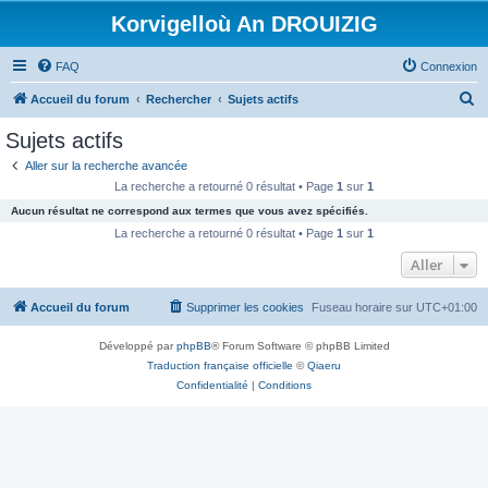
Korvigelloù An DROUIZIG
FAQ
Connexion
R
Accueil du forum
Rechercher
Sujets actifs
e
Sujets actifs
c
Aller sur la recherche avancée
h
La recherche a retourné 0 résultat • Page
1
sur
1
e
Aucun résultat ne correspond aux termes que vous avez spécifiés.
r
La recherche a retourné 0 résultat • Page
1
sur
1
c
Aller
h
Accueil du forum
Supprimer les cookies
Fuseau horaire sur
UTC+01:00
e
r
Développé par
phpBB
® Forum Software © phpBB Limited
Traduction française officielle
©
Qiaeru
Confidentialité
|
Conditions