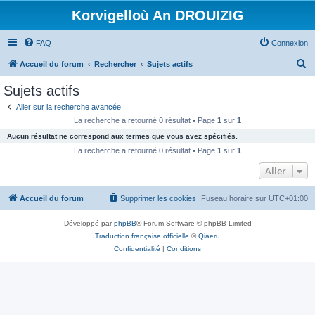
Korvigelloù An DROUIZIG
FAQ
Connexion
R
Accueil du forum
Rechercher
Sujets actifs
e
Sujets actifs
c
Aller sur la recherche avancée
h
La recherche a retourné 0 résultat • Page
1
sur
1
e
Aucun résultat ne correspond aux termes que vous avez spécifiés.
r
La recherche a retourné 0 résultat • Page
1
sur
1
c
Aller
h
Accueil du forum
Supprimer les cookies
Fuseau horaire sur
UTC+01:00
e
r
Développé par
phpBB
® Forum Software © phpBB Limited
Traduction française officielle
©
Qiaeru
Confidentialité
|
Conditions